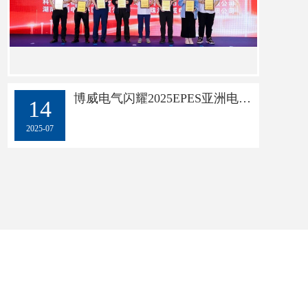
博威电气闪耀2025EPES亚洲电力展，荣膺“年度优质供应商”​
14
2025-07