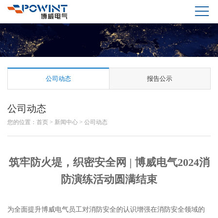
公司动态
报告公示
公司动态
您的位置：
首页
>
新闻中心
>
公司动态
筑牢防火堤，织密安全网 | 博威电气2024消
防演练活动圆满结束
为全面提升博威电气员工对消防安全的认识增强在消防安全领域的