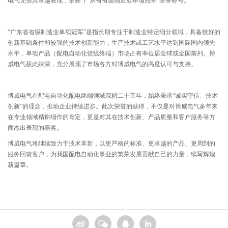
电气凭借其卓越表现，荣获“广东省省级制造业单项冠军”荣誉称号。
“广东省省级制造业单项冠军”是指长期专注于制造业特定细分领域，具备较好的
创新基础条件和较强的技术创新能力，生产技术或工艺水平达到国际国内领先
水平，单项产品（配电自动化馈线终端）市场占有率位居全球或全国前列。博
威电气获此殊荣，充分展现了市场各方对博威电气的高度认可与支持。
博威电气在配电自动化配电终端领域深耕二十五年，始终秉承“诚实守信、技术
创新”的理念，推动企业持续进步。此次荣誉的获得，不仅是对博威电气多年来
在专业领域精耕细作的肯定，更是对其在技术创新、产品质量和客户服务等方
面杰出表现的嘉奖。
博威电气将继续致力于技术革新，以更严格的标准、更卓越的产品、更周到的
服务回馈客户，为我国配电自动化事业的繁荣发展贡献自己的力量，续写辉煌
新篇章。