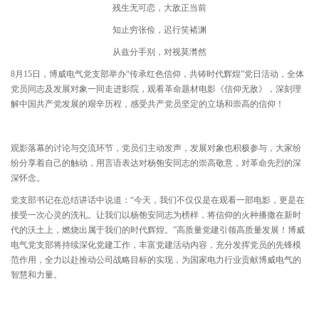
残生无可恋，大敌正当前
知止穷张俭，迟行笑褚渊
从兹分手别，对视莫潸然
8月15日，博威电气党支部举办“传承红色信仰，共铸时代辉煌”党日活动，全体
党员同志及发展对象一同走进影院，观看革命题材电影《信仰无敌》，深刻理
解中国共产党发展的艰辛历程，感受共产党员坚定的立场和崇高的信仰！
观影落幕的讨论与交流环节，党员们主动发声，发展对象也积极参与，大家纷
纷分享着自己的触动，用言语表达对杨匏安同志的崇高敬意，对革命先烈的深
深怀念。
党支部书记在总结讲话中说道：“今天，我们不仅仅是在观看一部电影，更是在
接受一次心灵的洗礼。让我们以杨匏安同志为榜样，将信仰的火种播撒在新时
代的沃土上，燃烧出属于我们的时代辉煌。”高质量党建引领高质量发展！博威
电气党支部将持续深化党建工作，丰富党建活动内容，充分发挥党员的先锋模
范作用，全力以赴推动公司战略目标的实现，为国家电力行业贡献博威电气的
智慧和力量。