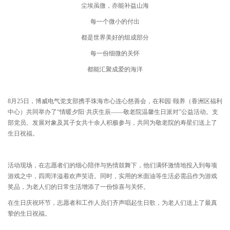
尘埃虽微，亦能补益山海
每一个微小的付出
都是世界美好的组成部分
每一份细微的关怀
都能汇聚成爱的海洋
8月25日，博威电气党支部携手珠海市心连心慈善会，在和园·颐养（香洲区福利
中心）共同举办了“情暖夕阳·共庆生辰——敬老院温馨生日派对”公益活动。支
部党员、发展对象及其子女共十余人积极参与，共同为敬老院的寿星们送上了
生日祝福。
活动现场，在志愿者们的细心陪伴与热情鼓舞下，他们满怀激情地投入到每项
游戏之中，四周洋溢着欢声笑语。同时，实用的米面油等生活必需品作为游戏
奖品，为老人们的日常生活增添了一份惊喜与关怀。
在生日庆祝环节，志愿者和工作人员们齐声唱起生日歌，为老人们送上了最真
挚的生日祝福。