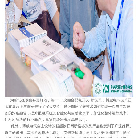
为帮助在场嘉宾更好地了解“一二次融合配电开关”新技术，博威电气技术团
队在展台上与嘉宾进行了深入交流，详细阐述了该技术如何实现一次与二次设
备的深度融合，提升配电系统的智能化与自动化水平，并优化整体运行效率。
针对所解决的行业痛点，嘉宾们纷纷表示高度认可。
此外，博威电气自主设计的智能物联网断路器系列产品也受到了广泛好评。
该产品采用一二次分离模块化设计，支持热插拔，便于灵活更换和维护。除了