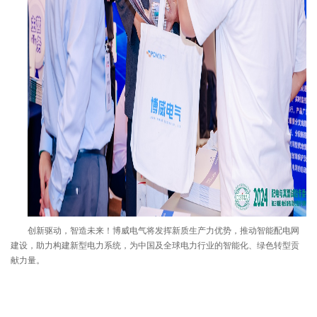
创新驱动，智造未来！博威电气将发挥新质生产力优势，推动智能配电网
建设，助力构建新型电力系统，为中国及全球电力行业的智能化、绿色转型贡
献力量。