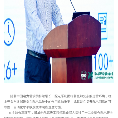
随着中国电力需求的持续增长，配电系统面临着更加复杂的运营环境，柱
上开关与终端设备在配电系统中的作用愈加重要，尤其是在提升配电网络的可
靠性、自动化水平以及故障响应速度方面。
在主题分享环节，博威电气高级工程师郭峰深入探讨了一二次融合配电开关