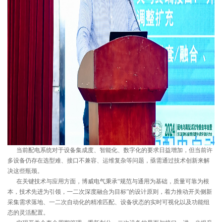
当前配电系统对于设备集成度、智能化、数字化的要求日益增加，但当前许
多设备仍存在选型难、接口不兼容、运维复杂等问题，亟需通过技术创新来解
决这些瓶颈。
在关键技术与应用方面，博威电气秉承“规范与通用为基础，质量可靠为根
本，技术先进为引领，一二次深度融合为目标”的设计原则，着力推动开关侧新
采集需求落地、一二次自动化的精准匹配、设备状态的实时可视化以及功能组
态的灵活配置。