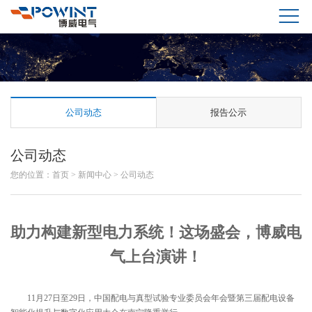
公司动态
报告公示
公司动态
您的位置：
首页
>
新闻中心
>
公司动态
助力构建新型电力系统！这场盛会，博威电
气上台演讲！
11月27日至29日，中国配电与真型试验专业委员会年会暨第三届配电设备