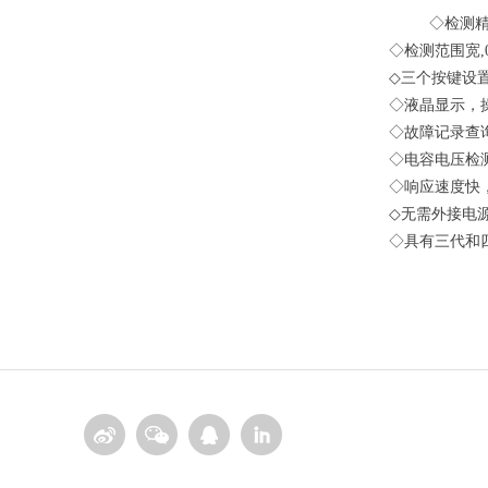
◇
检测
◇
检测范围宽
,
◇
三个按键设
◇
液晶显示，
◇
故障记录查
◇
电容电压检
◇
响应速度快
◇
无需外接电
◇
具有三代和