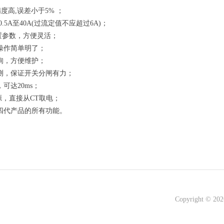
精度高
,
误差小于
5%
；
0.5A
至
40A(
过流定值不应超过
6A)
；
置参数，方便灵活；
操作简单明了；
询，方便维护；
测，保证开关分闸有力；
，可达
20ms
；
源，直接从
CT
取电；
四代产品的所有功能。
Copyright