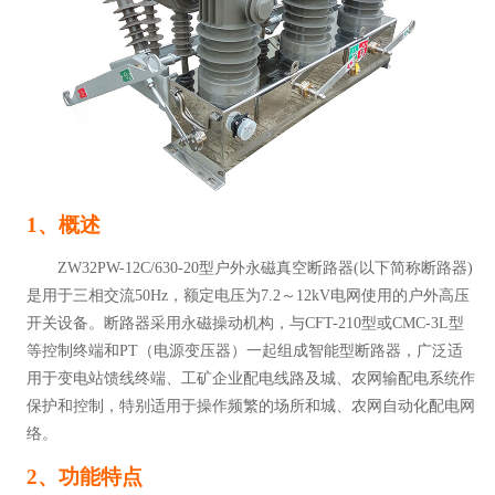
1、概述
ZW32PW-12C/630-20
型户外永磁真空断路器
(
以下简称断路器
)
是用于三相交流
50Hz
，额定电压为
7.2
～
12kV
电网使用的户外高压
开关设备。断路器采用永磁操动机构，与CFT-210型或CMC-3L型
等控制终端和PT（电源变压器）一起组成智能型断路器，广泛适
用于变电站馈线终端、工矿企业配电线路及城、农网输配电系统作
保护和控制，特别适用于操作频繁的场所和城、农网自动化配电网
络。
2、功能特点