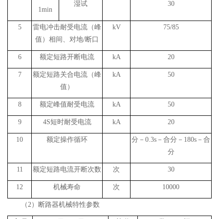
湿试
30
1min
5
雷电冲击耐受电流（峰
kV
75/85
值）相间、对地
/
断口
6
额定短路开断电流
kA
20
7
额定短路关合电流（峰
kA
50
值）
8
额定峰值耐受电流
kA
50
9
4S
短时耐受电流
kA
20
10
额定操作循环
分－
0.3s
－合分－
180s
－合
分
11
额定短路电流开断次数
次
30
12
机械寿命
次
10000
（
2
）
断路器机械特性参数