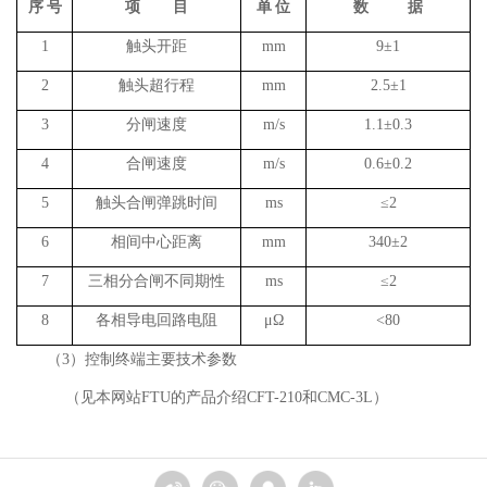
序
号
项
目
单
位
数
据
1
触头开距
mm
9
±
1
2
触头超行程
mm
2.5
±
1
3
分闸速度
m/s
1.1
±
0.3
4
合闸速度
m/s
0.6
±
0.2
5
触头合闸弹跳时间
ms
≤
2
6
相间中心距离
mm
340
±
2
7
三相分合闸不同期性
ms
≤
2
8
各相导电回路电阻
μΩ
<80
（3）控制终端主要技术参数
（见本网站FTU的产品介绍CFT-210和CMC-3L）