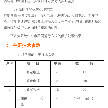
传送电力管理中心，实现对远方负荷的实时监控。
（
5
）
断路器的保护处理方式
控制器输入信号共四个：
A
相电流、
B
相电流、
C
相电流、零序电
流。控制器通过实时监测上述输入量，并与定值进行比较来判断线
路故障的类型，从而进行相应的处理。
下表为系统中性点不同运行方式的保护处理结果。
3、主要技术参数
（
1
）
断路器的主要技术参数
序
号
项
目
单
位
数
值
1
额定电压
kV
12
2
额定电流
A
630
3
额定频率
Hz
50
4
工频耐
干试
kV
42/48
（断口）
压