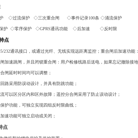
能
护
◇
过流保护
◇
三次重合闸
◇
事件记录
100
条
◇
涌流保护
保护
◇
零序保护
◇GPRS
通讯功能
◇
后加速
◇
反时限
特点
85/232
通讯接口，或通过光纤、无线实现远距离监控；重合闸后加速功能
合闸加速跳闸，并且闭锁重合闸：用户检修线路后送电，如果忘记撤除接
重合闸延时时间均可以调整；
闸回路采用防误动设计，并具有防跳功能；
电流可以区分区内和区外故障；遥控分合闸采用了防止误动设计；
式保护功能，可独立实现四组反时限曲线；
后加速功能可独立启动或关闭；
特点