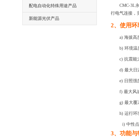
CMC-3L
配电自动化特殊用途产品
行电气连接，
新能源光伏产品
2、
使用环
a)
海拔高
b)
环境温
c)
抗震能
d)
最大日
e)
日照强
f)
最大风
g)
最大覆
h)
运行环
i)
中性
3
、功能与