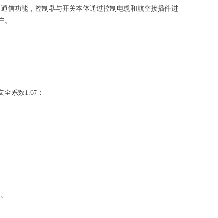
和通信功能，控制器与开关本体通过控制电缆和航空接插件进
户。
安全系数
1.67
；
地。