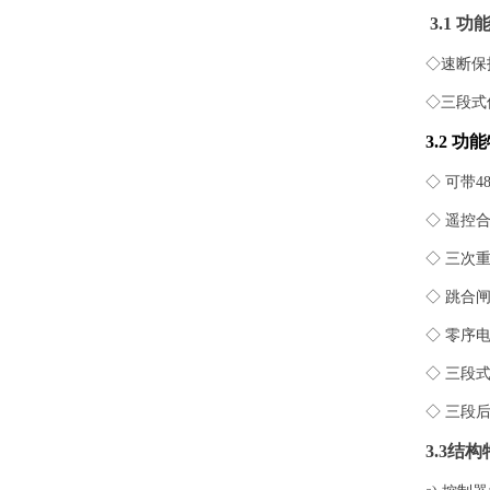
3.1
功
◇
速断保
◇
三段式
3.2
功能
◇
可带
4
◇
遥控
◇
三次
◇
跳合
◇
零序
◇
三段
◇
三段
3.3
结构