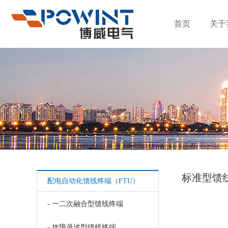
首页
关于
标准型馈
配电自动化馈线终端（FTU）
- 一二次融合型馈线终端
- 故障录波型馈线终端