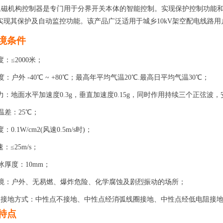
永磁机构控制器是专门用于分界开关本体的智能控制。实现保护控制功能
实现其保护及自动监控功能。该产品广泛适用于城乡
10kV
架空配电线路用
境条件
度：
≤2000
米
；
度：户外
-40℃ ~ +80℃
；最高年平均气温
20℃.
最高日平均气温
30℃
；
力：地面水平加速度
0.3g
，
垂直加速度
0.15g
，
同时作用持续三个正弦波
，
温差：
25℃
；
度：
0.1W/cm2(
风速
0.5m/s
时
)
；
速：
≤25m/s
；
冰厚度：
10mm
；
境：户外、无易燃、爆炸危险、化学腐蚀及剧烈振动的场所
；
点接地方式：中性点不接地、中性点经消弧线圈接地、中性点经低电阻接
特点